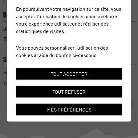
En poursuivant votre navigation sur ce site, vous
BEL-AMI
acceptez l'utilisation de cookies pour améliorer
votre expérience utilisateur et réaliser des
Jeudi 24 septembre 2026
statistiques de visites.
Théâtre le Baladin
Vous pouvez personnaliser l'utilisation des
cookies à l'aide du bouton ci-dessous.
SECRET(S) MÉDICAL
Mercredi 30 septembre 2026
TOUT ACCEPTER
Théâtre le Baladin
TOUT REFUSER
Toutes les manifestations
MES PRÉFÉRENCES