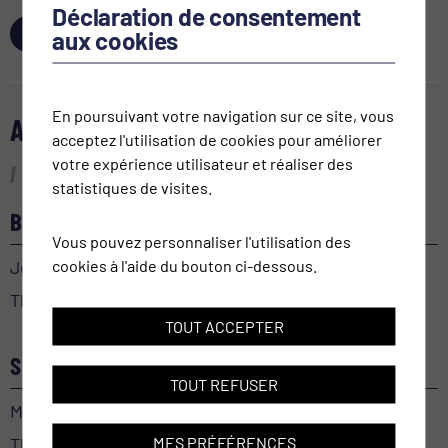
Déclaration de consentement
ACHETER
aux cookies
En poursuivant votre navigation sur ce site, vous
AGENDA
acceptez l'utilisation de cookies pour améliorer
votre expérience utilisateur et réaliser des
statistiques de visites.
BEL-AMI
Vous pouvez personnaliser l'utilisation des
cookies à l'aide du bouton ci-dessous.
Jeudi 24 septembre 2026
Théâtre le Baladin
TOUT ACCEPTER
SECRET(S) MÉDICAL
TOUT REFUSER
Mercredi 30 septembre 2026
MES PRÉFÉRENCES
Théâtre le Baladin