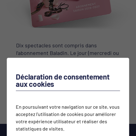
Dix spectacles sont compris dans
l’abonnement Baladin. Le jour (mercredi ou
jeudi) et la place sont fixés en début de
saison. Les abonnés de l’année précédente
Déclaration de consentement
sont prioritaires dans l’octroi des places.
aux cookies
ACHETER
En poursuivant votre navigation sur ce site, vous
acceptez l'utilisation de cookies pour améliorer
votre expérience utilisateur et réaliser des
statistiques de visites.