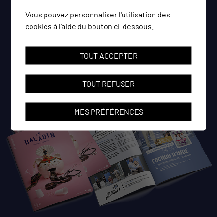
Vous pouvez personnaliser l'utilisation des
PDF
cookies à l'aide du bouton ci-dessous.
PROGRAMME
2026-2027
TOUT ACCEPTER
TOUT REFUSER
MES PRÉFÉRENCES