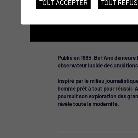
TOUT ACCEPTER
TOUT REFU
Publié en 1885, Bel-Ami demeure 
observateur lucide des ambitions
Inspiré par le milieu journalistique
homme prêt à tout pour réussir. 
poursuit son exploration des gran
révèle toute la modernité.