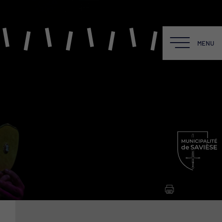
MENU
MENU
LE BALADIN
Une équipe
La Salle
La Scène
La Cafét du Baladin
Location du Théâtre
Fiche technique PDF
Newsletter