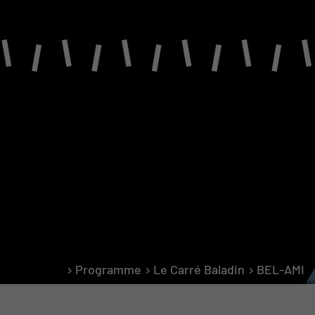
PROGRAMME
Saison 2026-2027
Le Carré Baladin
Représentations scolaires
Programmation indépendante
Sociétés locales
Programme
Le Carré Baladin
BEL-AMI