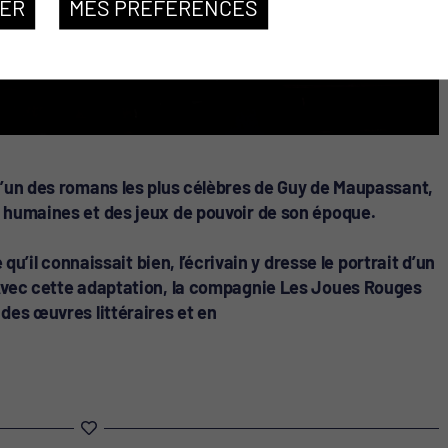
SER
MES PRÉFÉRENCES
l’un des romans les plus célèbres de Guy de Maupassant,
 humaines et des jeux de pouvoir de son époque.
 qu’il connaissait bien, l’écrivain y dresse le portrait d’un
Avec cette adaptation, la compagnie Les Joues Rouges
des œuvres littéraires et en