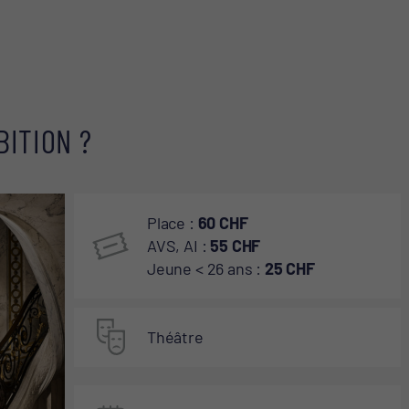
CONTACT ET ACCÈS
BITION ?
Place :
60 CHF
AVS, AI :
55 CHF
Jeune < 26 ans :
25 CHF
Théâtre