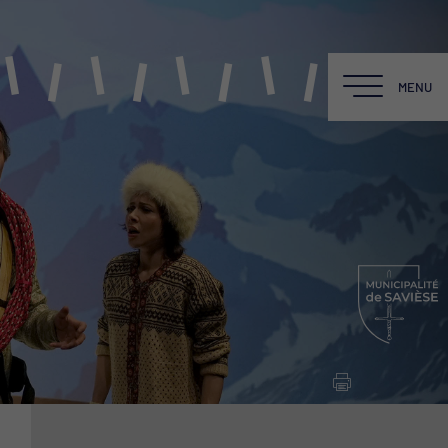
MENU
MENU
LE BALADIN
Une équipe
La Salle
La Scène
La Cafét du Baladin
Location du Théâtre
Fiche technique PDF
Newsletter