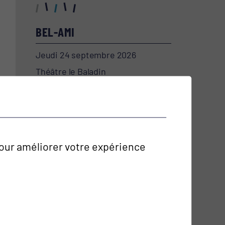
BEL-AMI
Jeudi 24 septembre 2026
Théâtre le Baladin
SECRET(S) MÉDICAL
Mercredi 30 septembre 2026
Théâtre le Baladin
 pour améliorer votre expérience
Toutes les manifestations