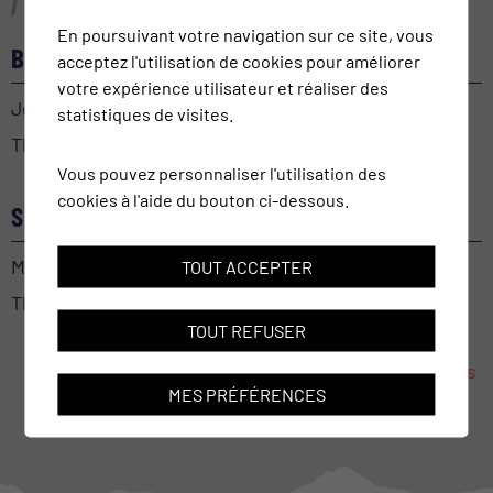
En poursuivant votre navigation sur ce site, vous
BEL-AMI
acceptez l'utilisation de cookies pour améliorer
votre expérience utilisateur et réaliser des
Jeudi 24 septembre 2026
statistiques de visites.
Théâtre le Baladin
Vous pouvez personnaliser l'utilisation des
cookies à l'aide du bouton ci-dessous.
SECRET(S) MÉDICAL
Mercredi 30 septembre 2026
TOUT ACCEPTER
Théâtre le Baladin
TOUT REFUSER
Toutes les manifestations
MES PRÉFÉRENCES