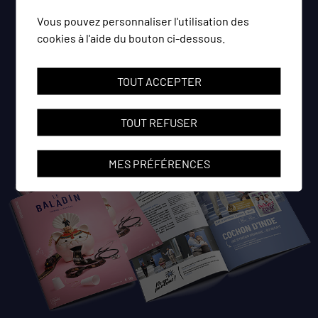
Vous pouvez personnaliser l'utilisation des
PDF
cookies à l'aide du bouton ci-dessous.
PROGRAMME
2026-2027
TOUT ACCEPTER
TOUT REFUSER
MES PRÉFÉRENCES