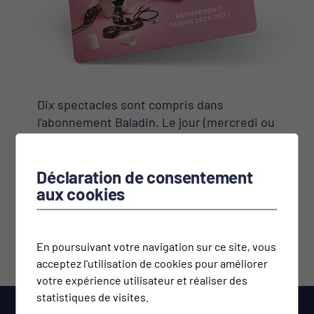
Dix spectacles sont compris dans
l’abonnement Baladin. Le jour (mercredi ou
jeudi) et la place sont fixés en début de
saison. Les abonnés de l’année précédente
Déclaration de consentement
sont prioritaires dans l’octroi des places.
aux cookies
ACHETER
En poursuivant votre navigation sur ce site, vous
acceptez l'utilisation de cookies pour améliorer
votre expérience utilisateur et réaliser des
statistiques de visites.