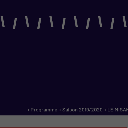
PROGRAMME
Saison 2026-2027
Le Carré Baladin
Représentations scolaires
Programmation indépendante
Sociétés locales
Programme
Saison 2019/2020
LE MISA