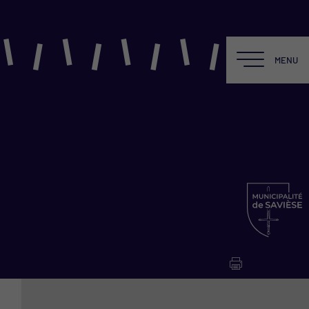
MENU
MENU
LE BALADIN
Une équipe
La Salle
La Scène
La Cafét du Baladin
Location du Théâtre
Fiche technique PDF
Newsletter