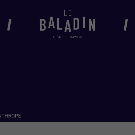
BILLETTERIE
Abonnements 2026-27
Conditions générales de vente
Billetterie en ligne
Vente au théâtre
NTHROPE