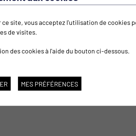
e et un idéalisme qui défieront le temps.
et l’ironie des dialogues font du MISANTHROPE la
 ce site, vous acceptez l'utilisation de cookies
.
ues de visites.
ionnelle entre une oeuvre magistrale, la vision d’un
n art et une distribution d’exception !
tion des cookies à l'aide du bouton ci-dessous.
e."
SER
MES PRÉFÉRENCES