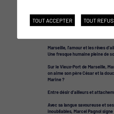
TOUT ACCEPTER
TOUT REFU
Marseille, l’amour et les rêves d’ai
Une fresque humaine pleine de sol
Sur le Vieux-Port de Marseille, M
on aime son père César et la douc
Marine ?
Entre désir d’ailleurs et attachem
Avec sa langue savoureuse et se
inoubliables, Marcel Pagnol sign