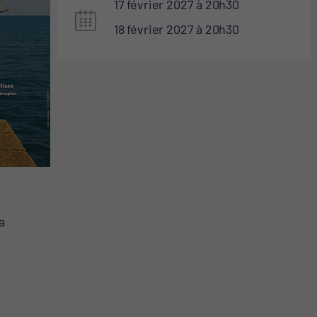
17 février 2027
20
30
18 février 2027
20
30
a