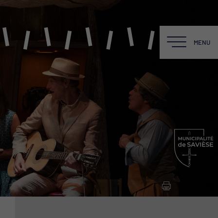
MENU
MENU
LE BALADIN
Une équipe
La Salle
La Scène
La Cafét du Baladin
Location du Théâtre
Fiche technique PDF
Newsletter