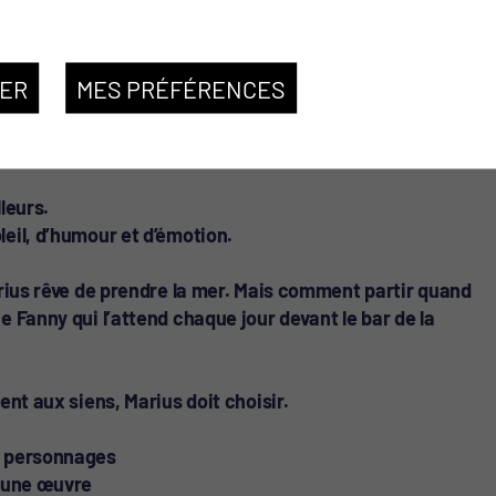
SER
MES PRÉFÉRENCES
lleurs.
eil, d’humour et d’émotion.
arius rêve de prendre la mer. Mais comment partir quand
e Fanny qui l’attend chaque jour devant le bar de la
ent aux siens, Marius doit choisir.
s personnages
e une œuvre