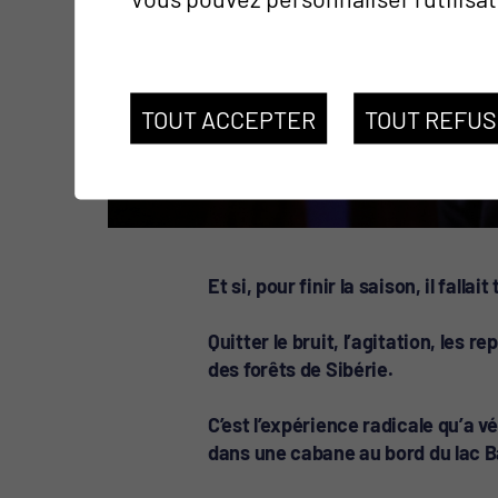
TOUT ACCEPTER
TOUT REFU
Et si, pour finir la saison, il fallait
Quitter le bruit, l’agitation, les 
des forêts de Sibérie.
C’est l’expérience radicale qu’a v
dans une cabane au bord du lac B