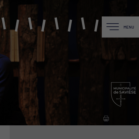
MENU
MENU
LE BALADIN
Une équipe
La Salle
La Scène
La Cafét du Baladin
Location du Théâtre
Fiche technique PDF
Newsletter