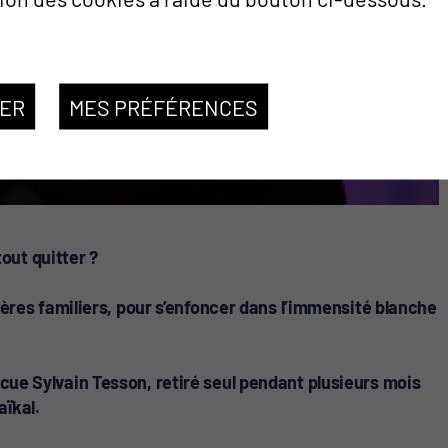
SER
MES PRÉFÉRENCES
 tout quitter ?
repères familiers, pour s’enfoncer dans l’immensité blanche
écue Sylvain Tesson, retiré seul pendant plusieurs mois
aïkal.